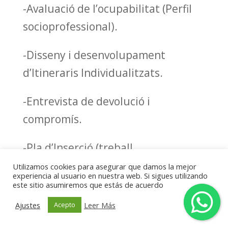
-Avaluació de l’ocupabilitat (Perfil
socioprofessional).
-Disseny i desenvolupament
d’Itineraris Individualitzats.
-Entrevista de devolució i
compromís.
-Pla d’Inserció (treball
individualitzat).
Utilizamos cookies para asegurar que damos la mejor
experiencia al usuario en nuestra web. Si sigues utilizando
este sitio asumiremos que estás de acuerdo
-Contractes de compromís.
Ajustes
Leer Más
Acepto
-Atenció psicosocial.