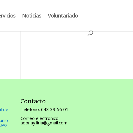
ado
Contacto
Buzón Antigitanismo
Transparencia
rvicios
Noticias
Voluntariado
Contacto
l de
Teléfono: 643 33 56 01
Correo electrónico:
unio
adonay.liria@gmail.com
tuvo