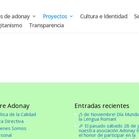
ay
Proyectos
Cultura e Identidad
Servicios
Noticias
Voluntari
s de adonay
Proyectos
Cultura e Identidad
Se
gitanismo
Transparencia
re Adonay
Entradas recientes
ítica de la Calidad
¡5 de Noviembre! Día Mundia
la Lengua Romaní
ta Directiva
🎉 El pasado sábado 28 de j
ienes Somos
nuestra asociación Adonay 
rsonal
el honor de participar en la