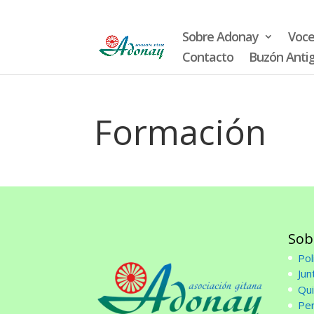
Sobre Adonay
Voces de adon
Sobre Adonay
Voce
Contacto
Buzón Anti
Formación
Sob
Pol
Jun
Qu
Pe