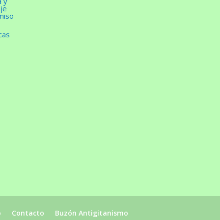
a y
je
miso
cas
o
Contacto
Buzón Antigitanismo