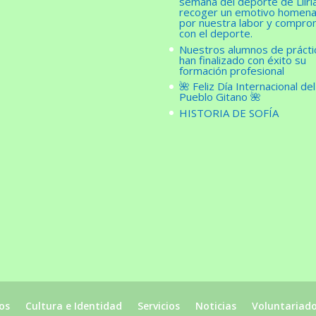
semana del deporte de Llíri
recoger un emotivo homena
por nuestra labor y compro
con el deporte.
Nuestros alumnos de prácti
han finalizado con éxito su
formación profesional
🌺 Feliz Día Internacional del
Pueblo Gitano 🌺
HISTORIA DE SOFÍA
os
Cultura e Identidad
Servicios
Noticias
Voluntariad